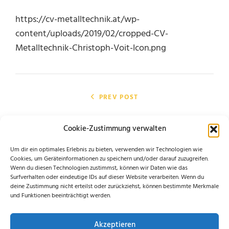
https://cv-metalltechnik.at/wp-
content/uploads/2019/02/cropped-CV-
Metalltechnik-Christoph-Voit-Icon.png
Beitragsnavigation
PREV POST
Cropped-CV-Metalltechnik-Christoph-Voit-
Cookie-Zustimmung verwalten
Icon.png
Um dir ein optimales Erlebnis zu bieten, verwenden wir Technologien wie
Cookies, um Geräteinformationen zu speichern und/oder darauf zuzugreifen.
Wenn du diesen Technologien zustimmst, können wir Daten wie das
Surfverhalten oder eindeutige IDs auf dieser Website verarbeiten. Wenn du
Schreibe einen Kommentar
deine Zustimmung nicht erteilst oder zurückziehst, können bestimmte Merkmale
und Funktionen beeinträchtigt werden.
Du musst
angemeldet
sein, um einen Kommentar
Akzeptieren
abzugeben.